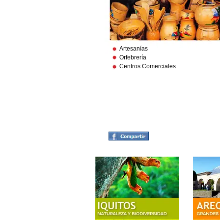
Artesanías
Orfebrería
Centros Comerciales
CAJAMARCAparatodos.com © 201
Telefonos: (511) 534 5862 / RPM: 
Email: ventas@cajamarcaparatod