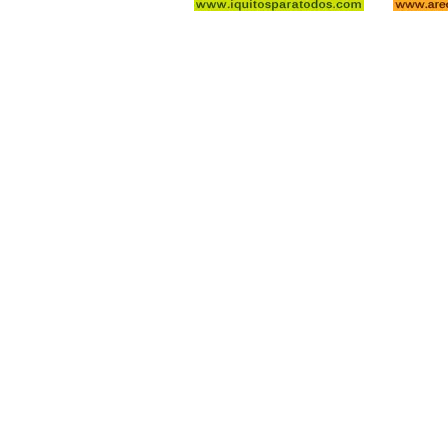
arequipaparatodos.com
piurapa
cuscoparatodos.com
punopa
iquitosparatodos.com
tumbes
icaparatodos.com
huanca